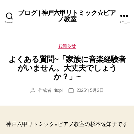
ブログ | 神戸六甲リトミック☆ピア
ノ教室
Search
メニュー
カ
お知らせ
テ
よくある質問~「家族に音楽経験者
ゴ
リ
がいません。大丈夫でしょう
ー
か？」~
作成者:
ritopi
2025年5月2日
投
投
稿
稿
者
日
神戸六甲リトミック⭐︎ピアノ教室の杉本佐知子です