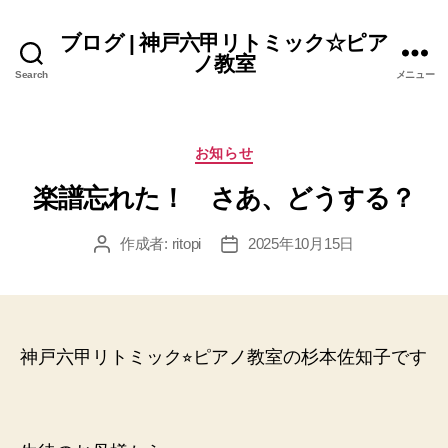
ブログ | 神戸六甲リトミック☆ピア
ノ教室
Search
メニュー
カ
お知らせ
テ
楽譜忘れた！ さあ、どうする？
ゴ
リ
ー
作成者:
ritopi
2025年10月15日
投
投
稿
稿
者
日
神戸六甲リトミック⭐︎ピアノ教室の杉本佐知子です