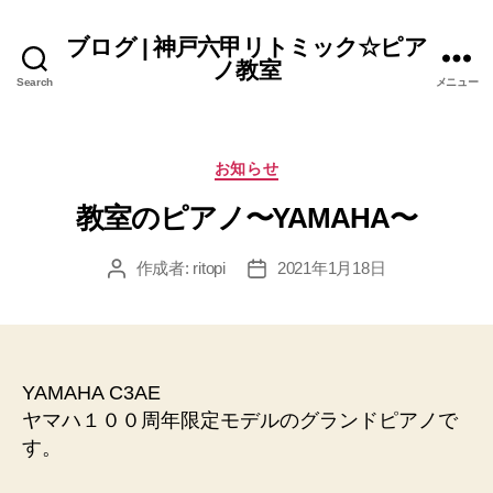
ブログ | 神戸六甲リトミック☆ピア
ノ教室
Search
メニュー
カ
お知らせ
テ
教室のピアノ〜YAMAHA〜
ゴ
リ
ー
作成者:
ritopi
2021年1月18日
投
投
稿
稿
者
日
YAMAHA C3AE
ヤマハ１００周年限定モデルのグランドピアノで
す。