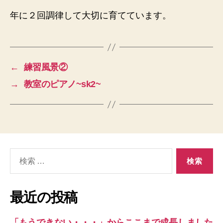
年に２回調律して大切に育てています。
←
練習風景②
→
教室のピアノ~sk2~
検
索
対
象:
最近の投稿
「もうできない・・・」からここまで成長しました