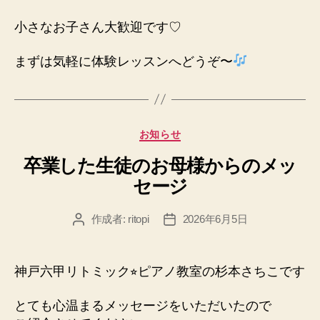
小さなお子さん大歓迎です♡
まずは気軽に体験レッスンへどうぞ〜
カ
お知らせ
テ
卒業した生徒のお母様からのメッ
ゴ
リ
セージ
ー
作成者:
ritopi
2026年6月5日
投
投
稿
稿
者
日
神戸六甲リトミック⭐︎ピアノ教室の杉本さちこです
とても心温まるメッセージをいただいたので