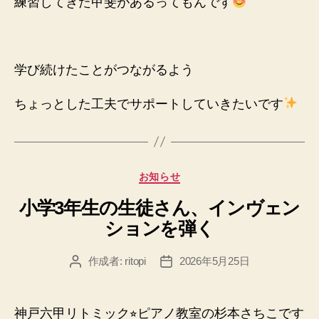
練習してきた甲斐があるってもんです
学び続けたことがつながるよう
ちょっとした工夫でサポートしていきたいです
カ
お知らせ
テ
小学3年生の生徒さん、インヴェン
ゴ
リ
ションを弾く
ー
作成者:
ritopi
2026年5月25日
投
投
稿
稿
者
日
神戸六甲リトミック⭐︎ピアノ教室の杉本さちこです