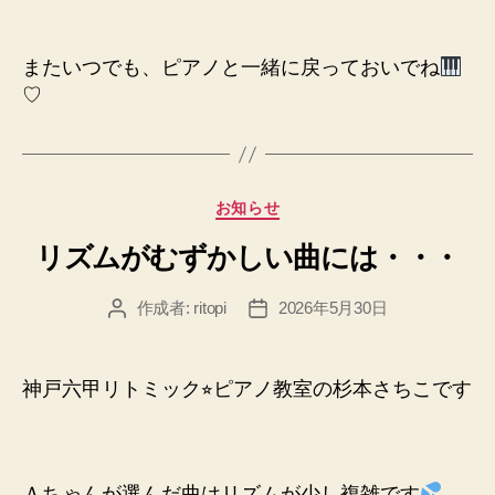
またいつでも、ピアノと一緒に戻っておいでね
♡
カ
お知らせ
テ
リズムがむずかしい曲には・・・
ゴ
リ
ー
作成者:
ritopi
2026年5月30日
投
投
稿
稿
者
日
神戸六甲リトミック⭐︎ピアノ教室の杉本さちこです
Ａちゃんが選んだ曲は
リズムが少し複雑です