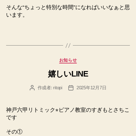
そんな“ちょっと特別な時間”に
なればいいなぁと思
います。
カ
お知らせ
テ
嬉しいLINE
ゴ
リ
ー
作成者:
ritopi
2025年12月7日
投
投
稿
稿
者
日
神戸六甲リトミック⭐︎ピアノ教室のすぎもとさちこ
です
その①