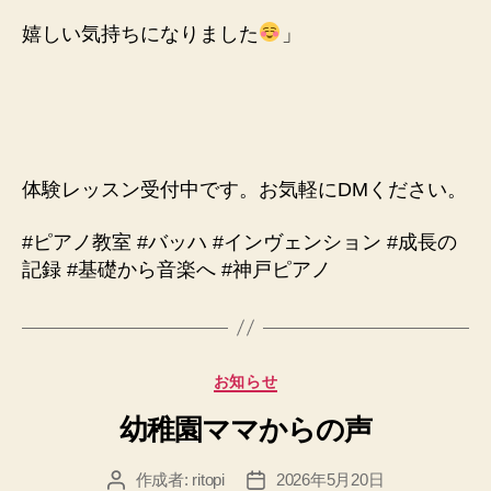
嬉しい気持ちになりました
」
体験レッスン受付中です。お気軽にDMください。
#ピアノ教室 #バッハ #インヴェンション #成長の
記録 #基礎から音楽へ #神戸ピアノ
カ
お知らせ
テ
幼稚園ママからの声
ゴ
リ
ー
作成者:
ritopi
2026年5月20日
投
投