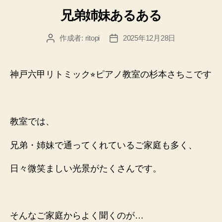
テ
兄弟姉妹あるある
ゴ
リ
ー
作成者:
ritopi
2025年12月28日
投
投
稿
稿
者
日
神戸六甲リトミック⭐︎ピアノ教室の杉本さちこです
教室では、
兄弟・姉妹で通ってくれているご家庭も多く、
日々微笑ましい光景がたくさんです。
そんなご家庭からよく聞くのが…