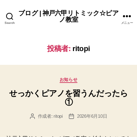
ブログ | 神戸六甲リトミック☆ピア
ノ教室
Search
メニュー
投稿者:
ritopi
カ
お知らせ
テ
せっかくピアノを習うんだったら
ゴ
リ
①
ー
作成者:
ritopi
2026年6月10日
投
投
稿
稿
者
日