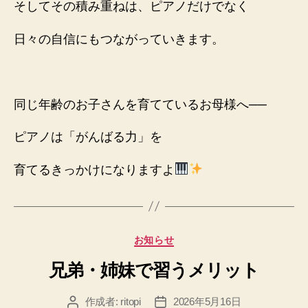
そしてその積み重ねは、ピアノだけでなく
日々の自信にもつながっていきます。
同じ年齢のお子さんを育てているお母様へ──
ピアノは「がんばる力」を
育てるきっかけになりますよ
カ
お知らせ
テ
兄弟・姉妹で習うメリット
ゴ
リ
ー
作成者:
ritopi
2026年5月16日
投
投