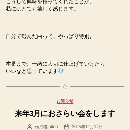
こうして興味を持ってくれたことが、
私にはとても嬉しく感じます。
自分で選んだ曲って、やっぱり特別。
本番まで、一緒に大切に仕上げていけたら
いいなと思っています
カ
お知らせ
テ
来年3月におさらい会をします
ゴ
リ
ー
作成者:
ritopi
2025年12月14日
投
投