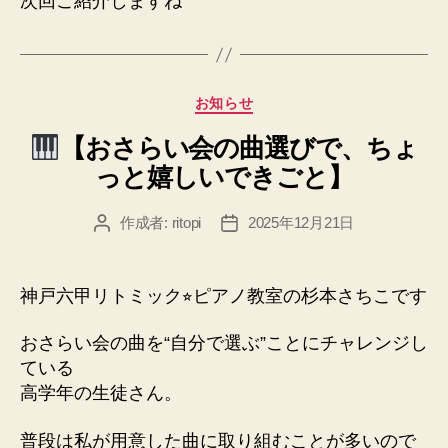
次回ご紹介しますね
カ
お知らせ
テ
【おさらい会の曲選びで、ちょ
ゴ
リ
っと嬉しいできごと】
ー
作成者:
ritopi
2025年12月21日
投
投
稿
稿
者
日
神戸六甲リトミック⭐︎ピアノ教室の杉本さちこです
おさらい会の曲を“自分で選ぶ”ことにチャレンジし
ている
高学年の生徒さん。
普段は私が用意した曲に取り組むことが多いので